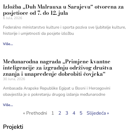
Izložba „Duh Malrauxa u Sarajevu“ otvorena za
posjetioce od 7. do 12. jula
6 Jula, 2026
Federalno ministarstvo kulture i sporta poziva sve ljubitelje kulture,
historije i umjetnosti da posjete izložbu
Više...
Međunarodna nagrada „Primjene kvantne
inteligencije za izgradnju održivog društva
znanja i unapređenje dobrobiti čovjeka“
30 Juna, 2026
Ambasada Arapske Republike Egipat u Bosni i Hercegovini
obavjestila je o pokretanju drugog izdanja međunarodne
Više...
« Prethodni
1
2
3
4
5
Slijedeća »
Projekti