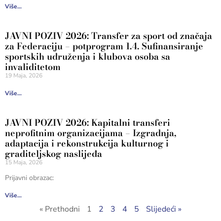
Više...
JAVNI POZIV 2026: Transfer za sport od značaja
za Federaciju – potprogram 1.4. Sufinansiranje
sportskih udruženja i klubova osoba sa
invaliditetom
19 Maja, 2026
Više...
JAVNI POZIV 2026: Kapitalni transferi
neprofitnim organizacijama – Izgradnja,
adaptacija i rekonstrukcija kulturnog i
graditeljskog naslijeđa
15 Maja, 2026
Prijavni obrazac:
Više...
« Prethodni
1
2
3
4
5
Slijedeći »