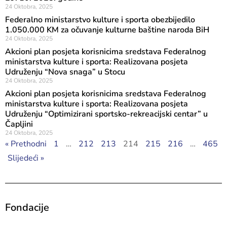
24 Oktobra, 2025
Federalno ministarstvo kulture i sporta obezbijedilo
1.050.000 KM za očuvanje kulturne baštine naroda BiH
24 Oktobra, 2025
Akcioni plan posjeta korisnicima sredstava Federalnog
ministarstva kulture i sporta: Realizovana posjeta
Udruženju “Nova snaga” u Stocu
24 Oktobra, 2025
Akcioni plan posjeta korisnicima sredstava Federalnog
ministarstva kulture i sporta: Realizovana posjeta
Udruženju “Optimizirani sportsko-rekreacijski centar” u
Čapljini
24 Oktobra, 2025
« Prethodni
1
…
212
213
214
215
216
…
465
Slijedeći »
Fondacije