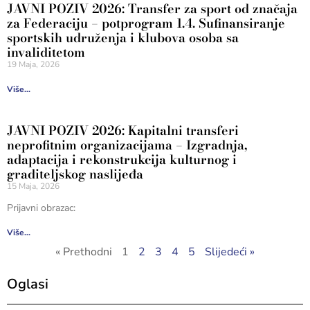
JAVNI POZIV 2026: Transfer za sport od značaja
za Federaciju – potprogram 1.4. Sufinansiranje
sportskih udruženja i klubova osoba sa
invaliditetom
19 Maja, 2026
Više...
JAVNI POZIV 2026: Kapitalni transferi
neprofitnim organizacijama – Izgradnja,
adaptacija i rekonstrukcija kulturnog i
graditeljskog naslijeđa
15 Maja, 2026
Prijavni obrazac:
Više...
« Prethodni
1
2
3
4
5
Slijedeći »
Oglasi