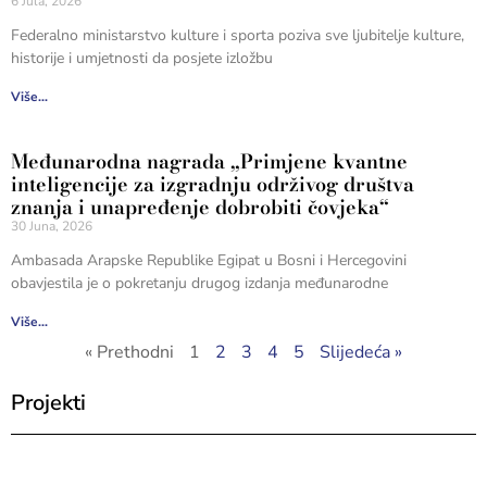
6 Jula, 2026
Federalno ministarstvo kulture i sporta poziva sve ljubitelje kulture,
historije i umjetnosti da posjete izložbu
Više...
Međunarodna nagrada „Primjene kvantne
inteligencije za izgradnju održivog društva
znanja i unapređenje dobrobiti čovjeka“
30 Juna, 2026
Ambasada Arapske Republike Egipat u Bosni i Hercegovini
obavjestila je o pokretanju drugog izdanja međunarodne
Više...
« Prethodni
1
2
3
4
5
Slijedeća »
Projekti