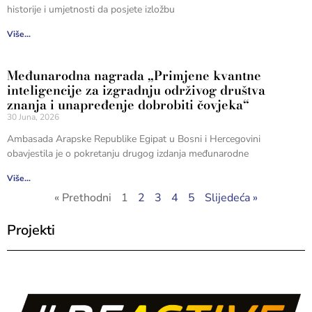
historije i umjetnosti da posjete izložbu
Više...
Međunarodna nagrada „Primjene kvantne
inteligencije za izgradnju održivog društva
znanja i unapređenje dobrobiti čovjeka“
30 Juna, 2026
Ambasada Arapske Republike Egipat u Bosni i Hercegovini
obavjestila je o pokretanju drugog izdanja međunarodne
Više...
« Prethodni
1
2
3
4
5
Slijedeća »
Projekti