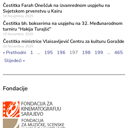
Čestitka Farah Onešćuk na izvanrednom uspjehu na
Svjetskom prvenstvu u Kairu
10 Novembra, 2025
Čestitka bh. bokserima na uspjehu na 32. Međunarodnom
turniru “Hakija Turajlić”
10 Novembra, 2025
Čestitka ministrice Vlaisavljević Centru za kulturu Goražde
10 Novembra, 2025
« Prethodni
1
…
195
196
197
198
199
…
465
Slijedeći »
Fondacije