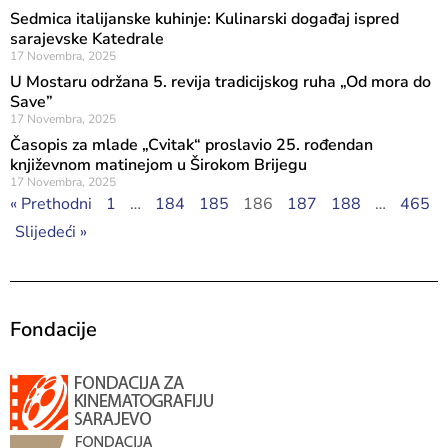
Sedmica italijanske kuhinje: Kulinarski događaj ispred
sarajevske Katedrale
17 Novembra, 2025
U Mostaru održana 5. revija tradicijskog ruha „Od mora do
Save”
17 Novembra, 2025
Časopis za mlade „Cvitak“ proslavio 25. rođendan
književnom matinejom u Širokom Brijegu
17 Novembra, 2025
« Prethodni
1
…
184
185
186
187
188
…
465
Slijedeći »
Fondacije