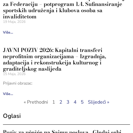
za Federaciju – potprogram 1.4. Sufinansiranje
sportskih udruženja i klubova osoba sa
invaliditetom
19 Maja, 2026
Više...
JAVNI POZIV 2026: Kapitalni transferi
neprofitnim organizacijama – Izgradnja,
adaptacija i rekonstrukcija kulturnog i
graditeljskog naslijeđa
15 Maja, 2026
Prijavni obrazac:
Više...
« Prethodni
1
2
3
4
5
Slijedeći »
Oglasi
Poziv za učešće na Sajmu poslova „Gledaj sebi