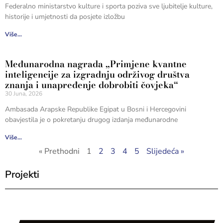
Federalno ministarstvo kulture i sporta poziva sve ljubitelje kulture,
historije i umjetnosti da posjete izložbu
Više...
Međunarodna nagrada „Primjene kvantne
inteligencije za izgradnju održivog društva
znanja i unapređenje dobrobiti čovjeka“
30 Juna, 2026
Ambasada Arapske Republike Egipat u Bosni i Hercegovini
obavjestila je o pokretanju drugog izdanja međunarodne
Više...
« Prethodni
1
2
3
4
5
Slijedeća »
Projekti