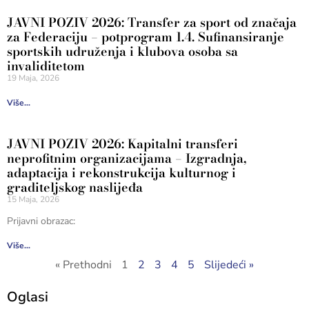
JAVNI POZIV 2026: Transfer za sport od značaja
za Federaciju – potprogram 1.4. Sufinansiranje
sportskih udruženja i klubova osoba sa
invaliditetom
19 Maja, 2026
Više...
JAVNI POZIV 2026: Kapitalni transferi
neprofitnim organizacijama – Izgradnja,
adaptacija i rekonstrukcija kulturnog i
graditeljskog naslijeđa
15 Maja, 2026
Prijavni obrazac:
Više...
« Prethodni
1
2
3
4
5
Slijedeći »
Oglasi