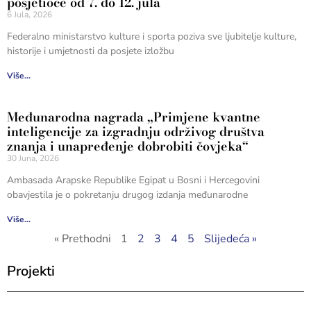
posjetioce od 7. do 12. jula
6 Jula, 2026
Federalno ministarstvo kulture i sporta poziva sve ljubitelje kulture,
historije i umjetnosti da posjete izložbu
Više...
Međunarodna nagrada „Primjene kvantne
inteligencije za izgradnju održivog društva
znanja i unapređenje dobrobiti čovjeka“
30 Juna, 2026
Ambasada Arapske Republike Egipat u Bosni i Hercegovini
obavjestila je o pokretanju drugog izdanja međunarodne
Više...
« Prethodni
1
2
3
4
5
Slijedeća »
Projekti