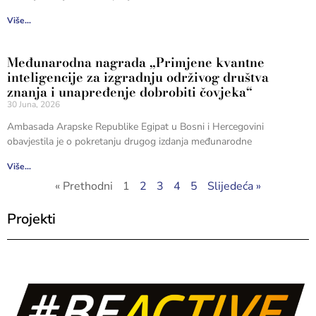
Više...
Međunarodna nagrada „Primjene kvantne
inteligencije za izgradnju održivog društva
znanja i unapređenje dobrobiti čovjeka“
30 Juna, 2026
Ambasada Arapske Republike Egipat u Bosni i Hercegovini
obavjestila je o pokretanju drugog izdanja međunarodne
Više...
« Prethodni
1
2
3
4
5
Slijedeća »
Projekti