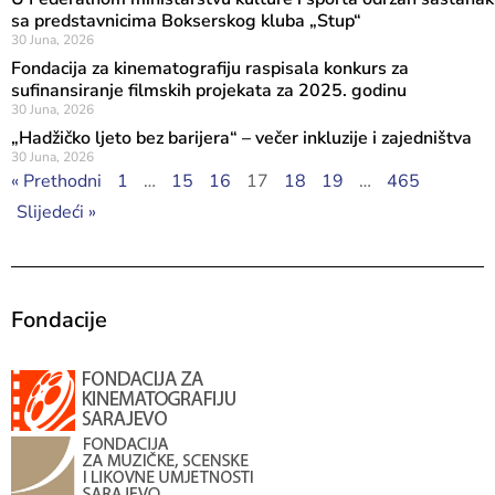
sa predstavnicima Bokserskog kluba „Stup“
30 Juna, 2026
Fondacija za kinematografiju raspisala konkurs za
sufinansiranje filmskih projekata za 2025. godinu
30 Juna, 2026
„Hadžičko ljeto bez barijera“ – večer inkluzije i zajedništva
30 Juna, 2026
« Prethodni
1
…
15
16
17
18
19
…
465
Slijedeći »
Fondacije