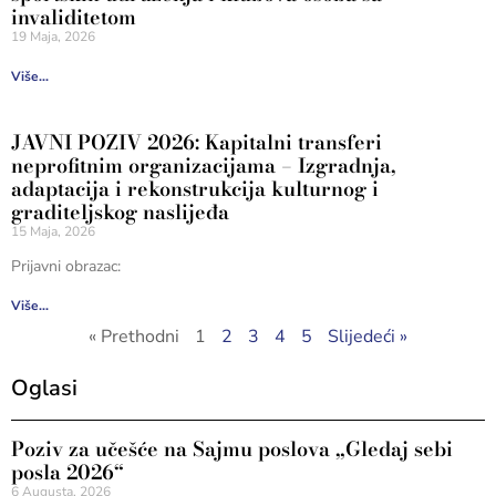
invaliditetom
19 Maja, 2026
Više...
JAVNI POZIV 2026: Kapitalni transferi
neprofitnim organizacijama – Izgradnja,
adaptacija i rekonstrukcija kulturnog i
graditeljskog naslijeđa
15 Maja, 2026
Prijavni obrazac:
Više...
« Prethodni
1
2
3
4
5
Slijedeći »
Oglasi
Poziv za učešće na Sajmu poslova „Gledaj sebi
posla 2026“
6 Augusta, 2026