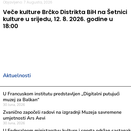
Objavljeno: 7 Augusta, 2026
Veče kulture Brčko Distrikta BiH na Šetnici
kulture u srijedu, 12. 8. 2026. godine u
18:00
Aktuelnosti
U Francuskom institutu predstavljen „Digitalni putujući
muzej za Balkan“
30 Juna, 2026
Zvanično započeli radovi na izgradnji Muzeja savremene
umjetnosti Ars Aevi
30 Juna, 2026
U Federalnom ministarstvu kulture i sporta održan sastanak