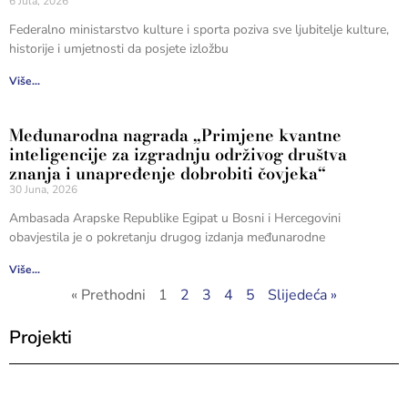
6 Jula, 2026
Federalno ministarstvo kulture i sporta poziva sve ljubitelje kulture,
historije i umjetnosti da posjete izložbu
Više...
Međunarodna nagrada „Primjene kvantne
inteligencije za izgradnju održivog društva
znanja i unapređenje dobrobiti čovjeka“
30 Juna, 2026
Ambasada Arapske Republike Egipat u Bosni i Hercegovini
obavjestila je o pokretanju drugog izdanja međunarodne
Više...
« Prethodni
1
2
3
4
5
Slijedeća »
Projekti