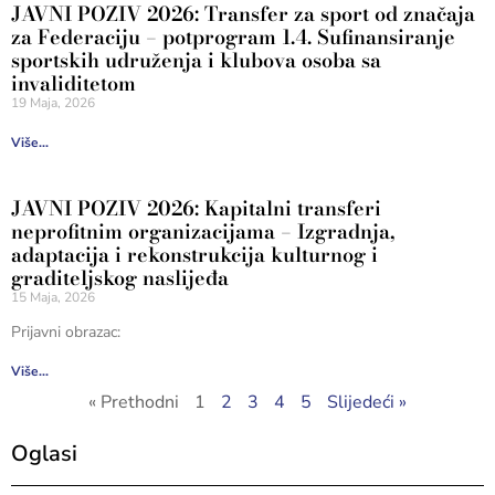
JAVNI POZIV 2026: Transfer za sport od značaja
za Federaciju – potprogram 1.4. Sufinansiranje
sportskih udruženja i klubova osoba sa
invaliditetom
19 Maja, 2026
Više...
JAVNI POZIV 2026: Kapitalni transferi
neprofitnim organizacijama – Izgradnja,
adaptacija i rekonstrukcija kulturnog i
graditeljskog naslijeđa
15 Maja, 2026
Prijavni obrazac:
Više...
« Prethodni
1
2
3
4
5
Slijedeći »
Oglasi