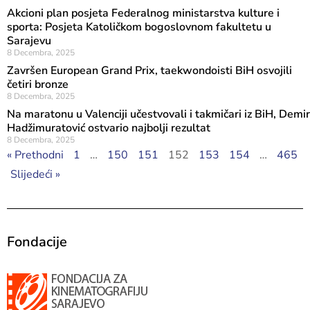
Akcioni plan posjeta Federalnog ministarstva kulture i
sporta: Posjeta Katoličkom bogoslovnom fakultetu u
Sarajevu
8 Decembra, 2025
Završen European Grand Prix, taekwondoisti BiH osvojili
četiri bronze
8 Decembra, 2025
Na maratonu u Valenciji učestvovali i takmičari iz BiH, Demir
Hadžimuratović ostvario najbolji rezultat
8 Decembra, 2025
« Prethodni
1
…
150
151
152
153
154
…
465
Slijedeći »
Fondacije