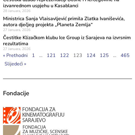
izvanrednom uspjehu u Kasablanci
28 Januara, 2026
Ministrica Sanja Vlaisavljević primila Zlatka Ivaniševića,
autora dječjeg projekta „Planeta Zemlja“
27 Januara, 2026
Čestitke Klizačkom klubu Ice Group iz Sarajeva na izvrsnim
rezultatima
27 Januara, 2026
« Prethodni
1
…
121
122
123
124
125
…
465
Slijedeći »
Fondacije