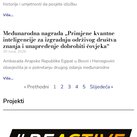
historije i umjetnosti da posjete izložbu
Više...
Međunarodna nagrada „Primjene kvantne
inteligencije za izgradnju održivog društva
znanja i unapređenje dobrobiti čovjeka“
30 Juna, 2026
Ambasada Arapske Republike Egipat u Bosni i Hercegovini
obavjestila je o pokretanju drugog izdanja međunarodne
Više...
« Prethodni
1
2
3
4
5
Slijedeća »
Projekti