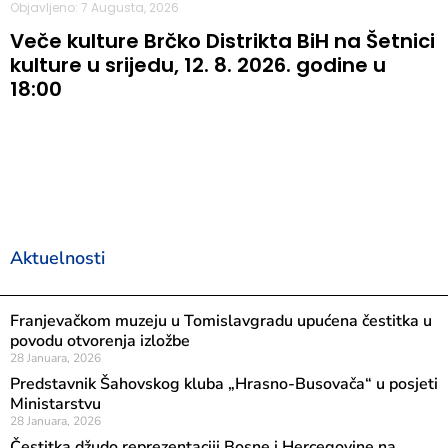
Objavljeno: 7 Augusta, 2026
Veče kulture Brčko Distrikta BiH na Šetnici
kulture u srijedu, 12. 8. 2026. godine u
18:00
Aktuelnosti
Franjevačkom muzeju u Tomislavgradu upućena čestitka u
povodu otvorenja izložbe
28 Januara, 2026
Predstavnik Šahovskog kluba „Hrasno-Busovača“ u posjeti
Ministarstvu
28 Januara, 2026
Čestitka džudo reprezentaciji Bosne i Hercegovine na