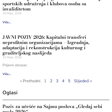
sportskih udruženja i klubova osoba sa
invaliditetom
19 Maja, 2026
Više...
JAVNI POZIV 2026: Kapitalni transferi
neprofitnim organizacijama – Izgradnja,
adaptacija i rekonstrukcija kulturnog i
graditeljskog naslijeđa
15 Maja, 2026
Prijavni obrazac:
Više...
« Prethodni
1
2
3
4
5
Slijedeći »
Oglasi
Poziv za učešće na Sajmu poslova „Gledaj sebi
posla 2026“