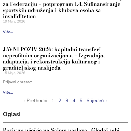
za Federaciju – potprogram 1.4. Sufinansiranje
sportskih udruženja i klubova osoba sa
invaliditetom
19 Maja, 2026
Više...
JAVNI POZIV 2026: Kapitalni transferi
neprofitnim organizacijama – Izgradnja,
adaptacija i rekonstrukcija kulturnog i
graditeljskog naslijeđa
15 Maja, 2026
Prijavni obrazac:
Više...
« Prethodni
1
2
3
4
5
Slijedeći »
Oglasi
Poziv za učešće na Sajmu poslova „Gledaj sebi