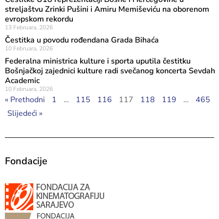
streljaštvu Zrinki Pušini i Amiru Memiševiću na oborenom
evropskom rekordu
13 Februara, 2026
Čestitka u povodu rođendana Grada Bihaća
10 Februara, 2026
Federalna ministrica kulture i sporta uputila čestitku
Bošnjačkoj zajednici kulture radi svečanog koncerta Sevdah
Academic
10 Februara, 2026
« Prethodni
1
…
115
116
117
118
119
…
465
Slijedeći »
Fondacije