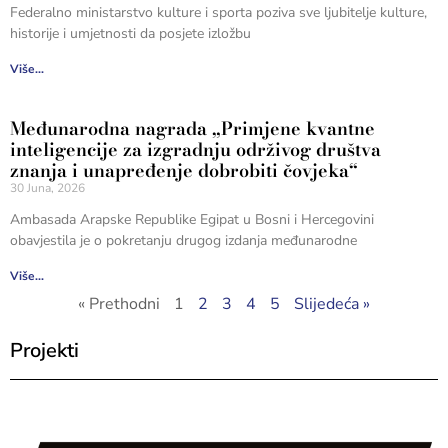
Federalno ministarstvo kulture i sporta poziva sve ljubitelje kulture,
historije i umjetnosti da posjete izložbu
Više...
Međunarodna nagrada „Primjene kvantne
inteligencije za izgradnju održivog društva
znanja i unapređenje dobrobiti čovjeka“
30 Juna, 2026
Ambasada Arapske Republike Egipat u Bosni i Hercegovini
obavjestila je o pokretanju drugog izdanja međunarodne
Više...
« Prethodni
1
2
3
4
5
Slijedeća »
Projekti